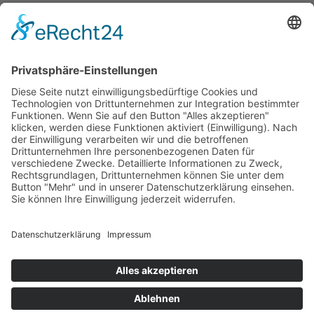
TEAMEVENT
Kletterevent in-& outdoor
Teamevent Outdoor
Teamevent Indoor
KLETTERN
Klettern für Kinder / Jugendliche
Klettercamps für Kinder
Klettertraining für Kinder
Klettern für Erwachsene
Klettern für Familien
© 2026 barefoot &
zwitscherei.de
|
Impressum
|
Datenschutzerklärung
|
Cookie-Einstellungen
|
AGBs