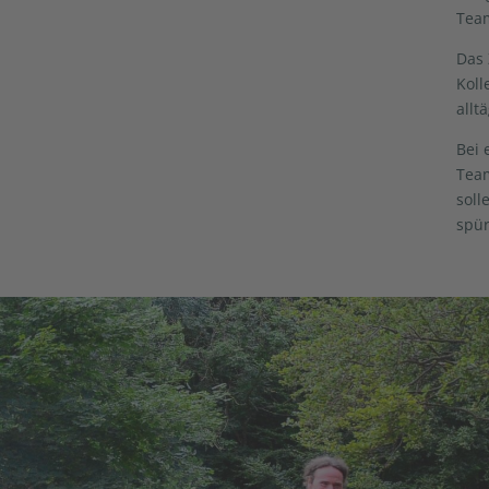
Tea
Das 
Koll
allt
Bei 
Team
soll
spür