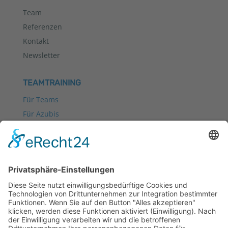
Team
Referenzen
Kontakt
Newsletter
TEAMTRAINING
Für Teams
Für Azubis
TEAMEVENT
Kletterevent in-& outdoor
Teamevent Outdoor
Teamevent Indoor
KLETTERN